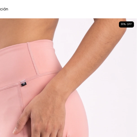
ución
30
%
OFF