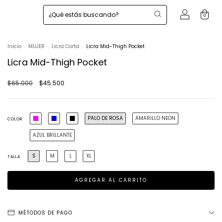
0
Inicio
.
MUJER
.
Licra Corta
.
Licra Mid-Thigh Pocket
Licra Mid-Thigh Pocket
$65.000
$45.500
PALO DE ROSA
AMARILLO NEON
COLOR
AZUL BRILLANTE
S
M
L
XL
TALLA
MÉTODOS DE PAGO