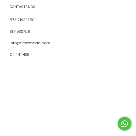
CONTÁCTANOS
573171933758
3171933758
info@fittexmoda.com
Cll 44 1H36