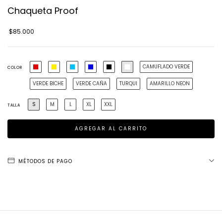
Chaqueta Proof
$85.000
CAMUFLADO VERDE
COLOR
VERDE BICHE
VERDE CAÑA
TURQUI
AMARILLO NEON
S
M
L
XL
XXL
TALLA
MÉTODOS DE PAGO